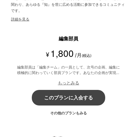
関わり、あらゆる『知』を世に広める活動に参加できるコミュニティ
です。
詳細を見る
編集部員
1,800
¥
/月
(税込)
編集部員は「編集チーム」の一員として、次号の企画、編集に
積極的に関わっていく部員プランです。あなたの企画が実現す
るかもしれません。 コミュニティ内で自身のブログ投稿やコ
もっとみる
メント投稿など部員同士で「交流」を楽しむことができます。
このプランに入会する
その他のプランもみる